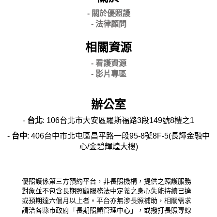
- 關
於優照護
-
法律顧問
相關資源
- 看護資源
- 影片專區
辦公室
-
台北
: 106台北市大安區羅斯福路3段149號8樓之1
-
台中
: 406台中市北屯區昌平路一段95-8號8F-5(長輝金融中
心/金碧輝煌大樓)
優照護係第三方預約平台，非長照機構，提供之照護服務
對象並不包含長期照顧服務法中定義之身心失能持續已達
或預期達六個月以上者。平台亦無涉長照補助，相關需求
請洽各縣市政府「長期照顧管理中心」，或撥打長照專線