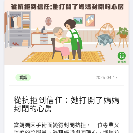
看護
2025-04-17
從抗拒到信任：她打開了媽媽
封閉的心房
當媽媽因手術而變得封閉抗拒，一位專業又
溫柔的照服員，憑藉經驗與同理心，悄悄拉