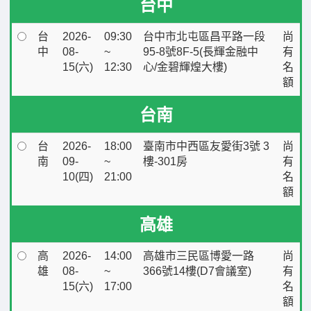
台中
台
2026-
09:30
台中市北屯區昌平路一段
尚
中
08-
~
95-8號8F-5(長輝金融中
有
15(六)
12:30
心/金碧輝煌大樓)
名
額
台南
台
2026-
18:00
臺南市中西區友愛街3號 3
尚
南
09-
~
樓-301房
有
10(四)
21:00
名
額
高雄
高
2026-
14:00
高雄市三民區博愛一路
尚
雄
08-
~
366號14樓(D7會議室)
有
15(六)
17:00
名
額