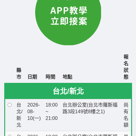
報
名
縣
狀
市
日期
時間
地點
態
台北/新北
台
2026-
18:00
台北辦公室(台北市羅斯福
尚
北/
08-
~
路3段149號8樓之1)
有
新
10(一)
21:00
名
北
額