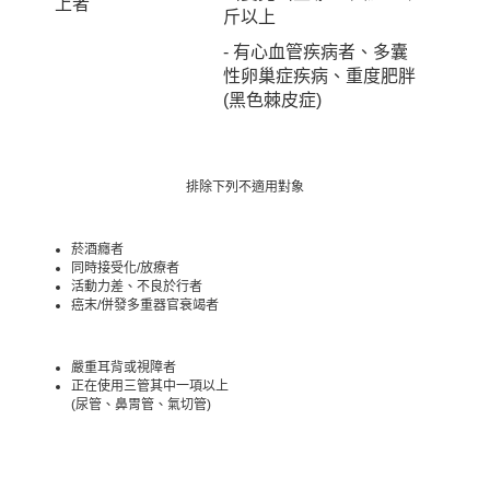
上者
斤以上
- 有心血管疾病者、多囊
性卵巢症疾病、重度肥胖
(黑色棘皮症)
排除下列不適用對象
菸酒癮者
同時接受化/放療者
活動力差、不良於行者
癌末/併發多重器官衰竭者
嚴重耳背或視障者
正在使用三管其中一項以上
(尿管、鼻胃管、氣切管)