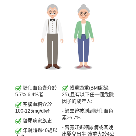
糖化血色素介於
體重過重(BMI超過
5.7%-6.4%者
25),且有以下任一個危險
因子的成年人:
空腹血糖介於
100-125mg/dl者
- 過去曾被測到糖化血色
素>5.7%
糖尿病家族史
- 曾有妊娠糖尿病或其娩
年齡超過40歲以
出嬰兒出生 體重大於4公