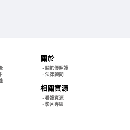
關於
隆
- 關
於優照護
中
-
法律顧問
雄
相關資源
- 看護資源
- 影片專區