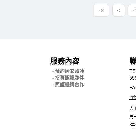
<<
<
6
服務內容
- 預約居家照護
TE
- 招募照護夥伴
55
- 照護機構合作
FA
in
人
周一
*平