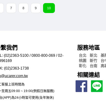
7
8
9
10
聯繫我們
服務地區
L: (02)2363-5100 / 0800-800-069 / 02-
台北
新北
基
996169
桃園
新竹
台
彰化
台南
高
X: (02)2363-
1738
相關連結
fo@ucarer.com.tw
工客服上班時間為
至周五09:00 ~ 19:00(例假日無服務)
台(APP)為24小時皆可使用(全年無休)