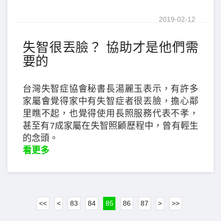
2019-02-12
失智很丟臉？ 協助才是他們需
要的
台灣失智症協會秘書長湯麗玉表示，有許多
家屬會覺得家中有失智症者很丟臉，擔心鄰
里瞧不起，也覺得使用長照服務代表不孝，
甚至有7成家屬在失智照顧歷程中，曾有輕生
的念頭。
看更多
<<
<
83
84
85
86
87
>
>>