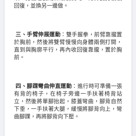
回復，並換另一邊做。
三、手臂伸展運動
：雙手握拳，前臂靠攏置
於胸前，然後將雙臂慢慢向身體兩側打開，
直到與胸廓平行，再內收回復靠攏，置於胸
前。
四、腳踝彎曲伸直運動
：進行時可準備一張
有背的椅子，在椅子旁邊一手扶著椅背站
立，然後將單腳抬起，膝蓋彎曲，腳背自然
下垂，一手扶著大腿，緩慢將腳背向上，彎
曲腳踝，再將腳背向下壓。