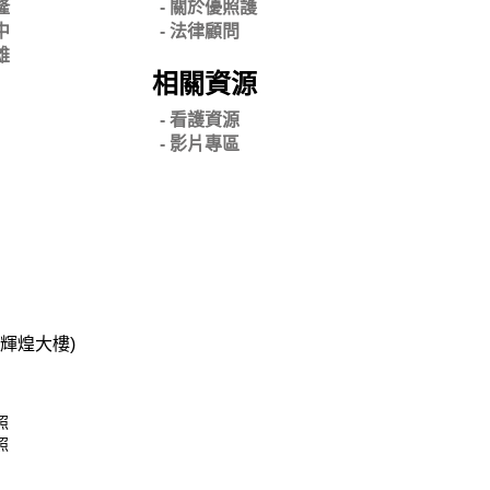
隆
- 關
於優照護
中
-
法律顧問
雄
相關資源
- 看護資源
- 影片專區
碧輝煌大樓)
照
照