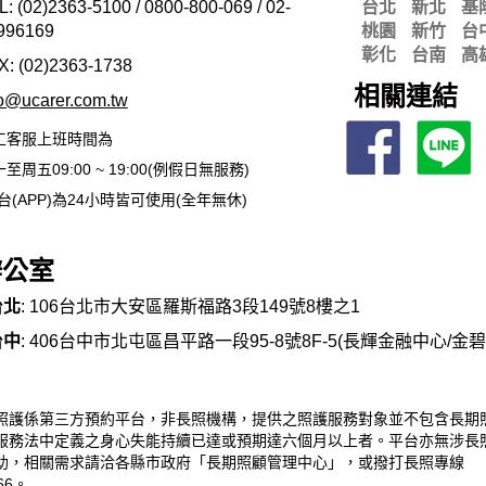
L: (02)2363-5100 / 0800-800-069 / 02-
台北
新北
基
996169
桃園
新竹
台
彰化
台南
高
X: (02)2363-
1738
相關連結
fo@ucarer.com.tw
工客服上班時間為
至周五09:00 ~ 19:00(例假日無服務)
台(APP)為24小時皆可使用(全年無休)
辦公室
台北
: 106台北市大安區羅斯福路3段149號8樓之1
台中
: 406台中市北屯區昌平路一段95-8號8F-5(長輝金融中心/金
照護係第三方預約平台，非長照機構，提供之照護服務對象並不包含長期
服務法中定義之身心失能持續已達或預期達六個月以上者。平台亦無涉長
助，相關需求請洽各縣市政府「長期照顧管理中心」，或撥打長照專線
66。