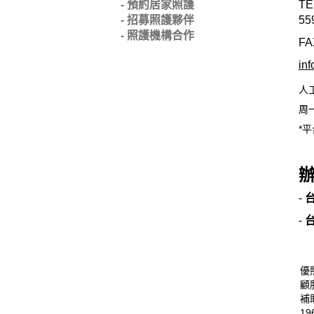
- 預約居家照護
TE
- 招募照護夥伴
55
- 照護機構合作
FA
in
人
周一
*平
-
-
優
顧
補
19