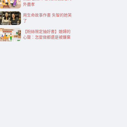
外盡孝
用生命故事作畫 失智的她笑
了
【粉絲限定抽好書】媳婦的
心聲：怎麼做都還是被嫌棄