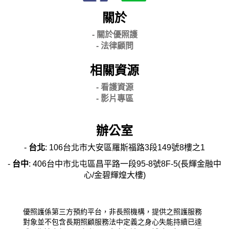
關於
- 關
於優照護
-
法律顧問
相關資源
- 看護資源
- 影片專區
辦公室
-
台北
: 106台北市大安區羅斯福路3段149號8樓之1
-
台中
: 406台中市北屯區昌平路一段95-8號8F-5(長輝金融中
心/金碧輝煌大樓)
優照護係第三方預約平台，非長照機構，提供之照護服務
對象並不包含長期照顧服務法中定義之身心失能持續已達