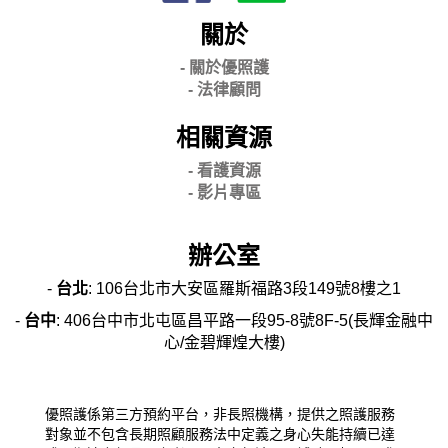
關於
- 關
於優照護
-
法律顧問
相關資源
- 看護資源
- 影片專區
辦公室
-
台北
: 106台北市大安區羅斯福路3段149號8樓之1
-
台中
: 406台中市北屯區昌平路一段95-8號8F-5(長輝金融中
心/金碧輝煌大樓)
優照護係第三方預約平台，非長照機構，提供之照護服務
對象並不包含長期照顧服務法中定義之身心失能持續已達