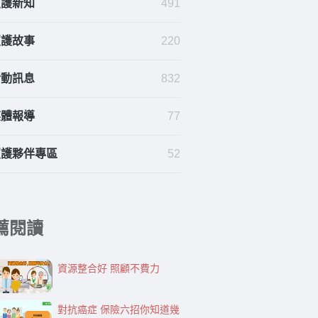
照護新知
491
照護故事
220
活動訊息
832
媒體報導
77
照護夥伴專區
52
薦閱讀
資源整合好 照顧不費力
對抗癌症 保險六招你知道幾