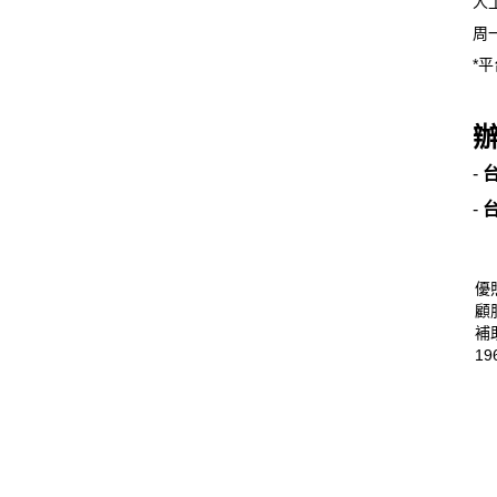
人
周一
*平
-
-
優
顧
補
19