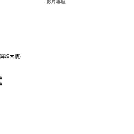
- 影片專區
碧輝煌大樓)
照
照