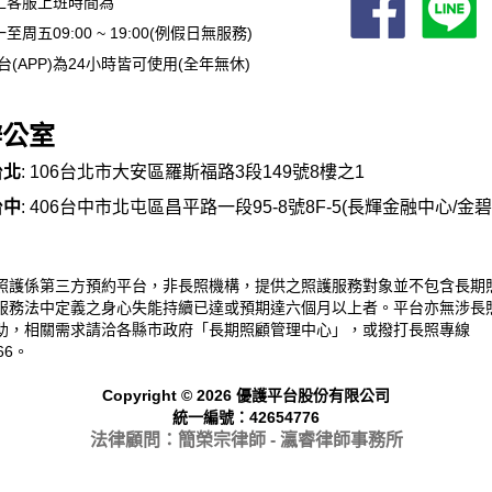
工客服上班時間為
至周五09:00 ~ 19:00(例假日無服務)
台(APP)為24小時皆可使用(全年無休)
辦公室
台北
: 106台北市大安區羅斯福路3段149號8樓之1
台中
: 406台中市北屯區昌平路一段95-8號8F-5(長輝金融中心/金
照護係第三方預約平台，非長照機構，提供之照護服務對象並不包含長期
服務法中定義之身心失能持續已達或預期達六個月以上者。平台亦無涉長
助，相關需求請洽各縣市政府「長期照顧管理中心」，或撥打長照專線
66。
Copyright © 2026 優護平台股份有限公司
統一編號：42654776
法律顧問：簡榮宗律師 - 瀛睿律
師事務所