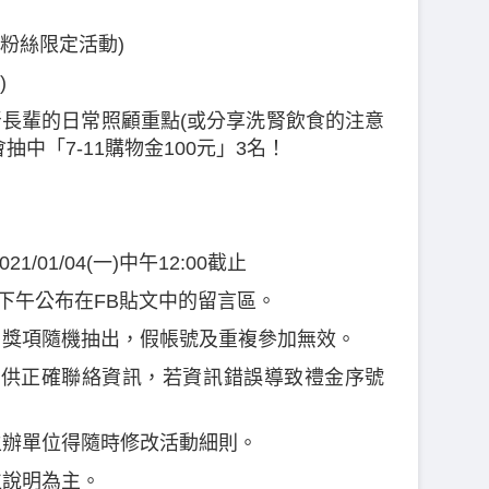
(粉絲限定活動)
)
有洗腎長輩的日常照顧重點(或分享洗腎飲食的注意
中「7-11購物金100元」3名！
021/01/04(一)中午12:00截止
5(二)下午公布在FB貼文中的留言區。
獎，獎項隨機抽出，假帳號及重複參加無效。
內提供正確聯絡資訊，若資訊錯誤導致禮金序號
主辦單位得隨時修改活動細則。
位說明為主。