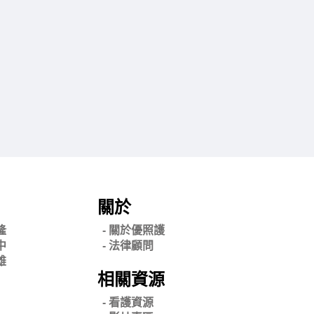
關於
隆
- 關
於優照護
中
-
法律顧問
雄
相關資源
- 看護資源