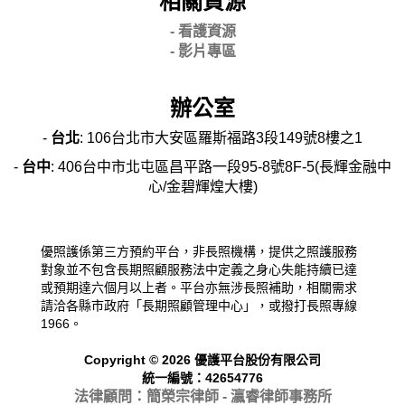
相關資源
- 看護資源
- 影片專區
辦公室
-
台北
: 106台北市大安區羅斯福路3段149號8樓之1
-
台中
: 406台中市北屯區昌平路一段95-8號8F-5(長輝金融中
心/金碧輝煌大樓)
優照護係第三方預約平台，非長照機構，提供之照護服務
對象並不包含長期照顧服務法中定義之身心失能持續已達
或預期達六個月以上者。平台亦無涉長照補助，相關需求
請洽各縣市政府「長期照顧管理中心」，或撥打長照專線
1966。
Copyright © 2026 優護平台股份有限公司
統一編號：42654776
法律顧問：簡榮宗律師 - 瀛睿律
師事務所