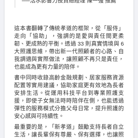
──活水影響力投資總經理 陳一強 推薦
這本書翻轉了傳統孝道的框架，從「服侍」
走向「協助」，強調的是愛與責任間更柔
韌、更成熟的平衡。透過 33 則真實情境與 6
大照護思維，帶出新一代照顧者的心路、自
我調適與實際做法，讓照顧不再只是責任，
也能成為更有力量的陪伴。
書中同時收錄高齡金融規劃、居家服務資源
配置等實用建議，協助家庭更有效地為長者
安排生活。從運用科技平台到專業照護支
援，即使子女無法時時陪伴在側，也能透過
彈性的服務模式分擔父母日常，提升照護的
安心感與可持續性。
最重要的是，「新孝道」鼓勵支持長者自立
生活，讓長輩保有尊嚴、保有選擇，也讓照