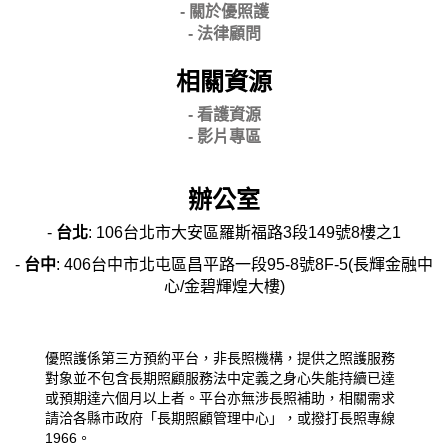
- 關
於優照護
-
法律顧問
相關資源
- 看護資源
- 影片專區
辦公室
-
台北
: 106台北市大安區羅斯福路3段149號8樓之1
-
台中
: 406台中市北屯區昌平路一段95-8號8F-5(長輝金融中
心/金碧輝煌大樓)
優照護係第三方預約平台，非長照機構，提供之照護服務
對象並不包含長期照顧服務法中定義之身心失能持續已達
或預期達六個月以上者。平台亦無涉長照補助，相關需求
請洽各縣市政府「長期照顧管理中心」，或撥打長照專線
1966。