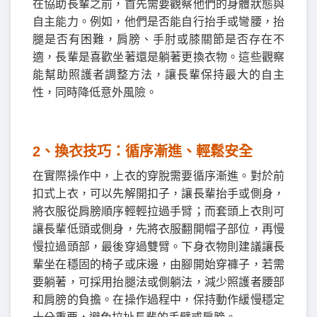
在協助長輩之前，首先需要觀察他們的身體狀態與
自主能力。例如，他們是否能自行抬手或彎腰，抬
腿是否有困難，肩膀、手肘或膝關節是否存在不
適，長輩是喜歡坐著還是躺著更換衣物。這些觀察
能幫助照護者調整方法，讓長輩保持最大的自主
性，同時降低意外風險。
2️
、
換衣技巧：循序漸進、輕鬆安全
在實際操作中，上衣的穿脫需要循序漸進。對於前
扣式上衣，可以先解開扣子，讓長輩抬手或側身，
將衣服從肩膀順序輕輕拉過手臂；而套頭上衣則可
讓長輩低頭或側身，先將衣服翻開帽子部位，再慢
慢拉過頭部，最後穿過雙臂。下身衣物則建議讓長
輩坐在穩固的椅子或床邊，由腳開始穿褲子，若需
要躺著，可採用抬腿法或側躺法，減少照護者腰部
和肩膀的負擔。在操作過程中，保持動作緩慢穩定