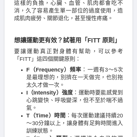
這樣的負擔，心臟、血管、肌肉都會吃不
消，久了容易產生單一部位的過度使用，造
成肌肉疲勞、關節退化，甚至慢性疼痛。
想讓運動更有效？試著用「
FITT
原則」
要讓運動真正對身體有幫助，可以參考
「FITT」這四個關鍵原則：
F
（Frequency
）頻率
：一週有3～5次
是最理想的，別擠在一天做完，也別拖
太久才做一次。
I
（Intensity
）強度
：運動時要能感覺到
心跳變快、呼吸變深，但不至於喘不過
氣。
T
（Time
）時間
：每次運動建議持續20
～30分鐘以上，讓身體有足夠時間進入
訓練狀態。