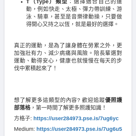
T
（Type
）類型
：選擇適合自己的運
動，例如快走、太極、彈力帶訓練、游
泳、騎車，甚至是音樂律動操，只要做
得開心又持之以恆，就是最好的選擇。
真正的運動，是為了讓身體在勞累之外，更
加強壯有力、減少病痛與風險。陪長輩選對
運動、動得安心，健康也就慢慢在每天的步
伐中累積起來了！
想了解更多這類型的內容? 歡迎追蹤
優照護
部落格
，第一時間了解更多照護知識！
方格子:
https://user284973.pse.is/7ug6yc
Medium:
https://user284973.pse.is/7ug6u5