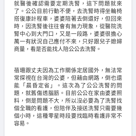
就醫後確認需要定期洗腎，這下問題就來
了。公公目前行動不便，去洗腎時得坐輪椅
搭復康計程車，婆婆陪著去倒還好，但回來
時，因洗腎後往往會有無力現象，從醫院洗
腎中心到大門口，又是一段路，婆婆很擔心
萬一有狀況自己應付不來，只好跟兒子媳婦
商量，看是否能找人陪公公去洗腎。
蓓珊跟丈夫因為工作關係定居國外，無法常
常探視在台灣的公婆，但藉由網路，倒也還
能「晨昏定省」。這次為了公公洗腎的問
題，就舊傷透腦筋。目前公公在家由婆婆照
料，倒是問題不大，所以沒必要為了洗腎找
個全職的看護，但陪伴及接送洗腎只需要幾
個小時，這種零星時段要找臨時看護非常不
容易。