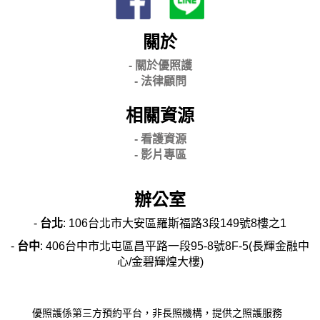
關於
- 關
於優照護
-
法律顧問
相關資源
- 看護資源
- 影片專區
辦公室
-
台北
: 106台北市大安區羅斯福路3段149號8樓之1
-
台中
: 406台中市北屯區昌平路一段95-8號8F-5(長輝金融中
心/金碧輝煌大樓)
優照護係第三方預約平台，非長照機構，提供之照護服務