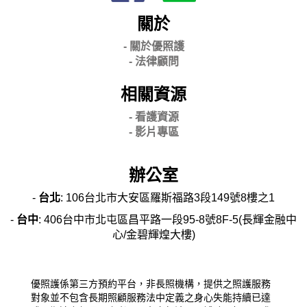
關於
- 關
於優照護
-
法律顧問
相關資源
- 看護資源
- 影片專區
辦公室
-
台北
: 106台北市大安區羅斯福路3段149號8樓之1
-
台中
: 406台中市北屯區昌平路一段95-8號8F-5(長輝金融中
心/金碧輝煌大樓)
優照護係第三方預約平台，非長照機構，提供之照護服務
對象並不包含長期照顧服務法中定義之身心失能持續已達