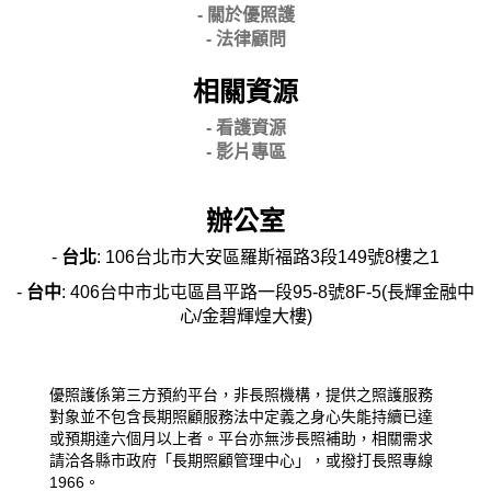
- 關
於優照護
-
法律顧問
相關資源
- 看護資源
- 影片專區
辦公室
-
台北
: 106台北市大安區羅斯福路3段149號8樓之1
-
台中
: 406台中市北屯區昌平路一段95-8號8F-5(長輝金融中
心/金碧輝煌大樓)
優照護係第三方預約平台，非長照機構，提供之照護服務
對象並不包含長期照顧服務法中定義之身心失能持續已達
或預期達六個月以上者。平台亦無涉長照補助，相關需求
請洽各縣市政府「長期照顧管理中心」，或撥打長照專線
1966。