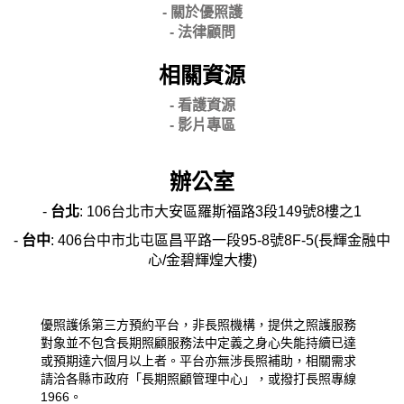
- 關
於優照護
-
法律顧問
相關資源
- 看護資源
- 影片專區
辦公室
-
台北
: 106台北市大安區羅斯福路3段149號8樓之1
-
台中
: 406台中市北屯區昌平路一段95-8號8F-5(長輝金融中
心/金碧輝煌大樓)
優照護係第三方預約平台，非長照機構，提供之照護服務
對象並不包含長期照顧服務法中定義之身心失能持續已達
或預期達六個月以上者。平台亦無涉長照補助，相關需求
請洽各縣市政府「長期照顧管理中心」，或撥打長照專線
1966。