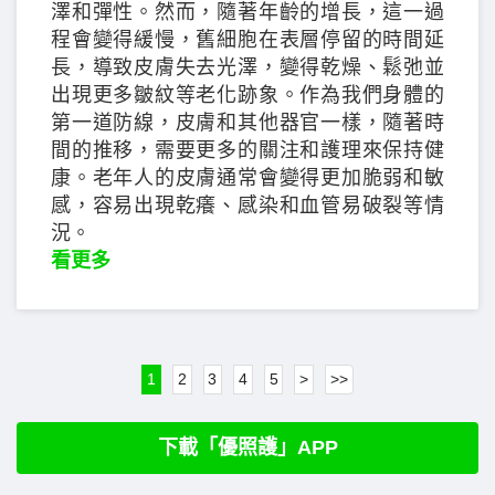
澤和彈性。然而，隨著年齡的增長，這一過
程會變得緩慢，舊細胞在表層停留的時間延
長，導致皮膚失去光澤，變得乾燥、鬆弛並
出現更多皺紋等老化跡象。作為我們身體的
第一道防線，皮膚和其他器官一樣，隨著時
間的推移，需要更多的關注和護理來保持健
康。老年人的皮膚通常會變得更加脆弱和敏
感，容易出現乾癢、感染和血管易破裂等情
況。
看更多
1
2
3
4
5
>
>>
下載「優照護」APP