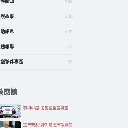
照護新知
491
照護故事
220
活動訊息
832
媒體報導
77
照護夥伴專區
52
薦閱讀
藝術輔療 讓長輩重展笑顏
提早規劃保障 減輕照護負擔