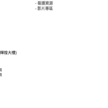
- 看護資源
- 影片專區
碧輝煌大樓)
照
照