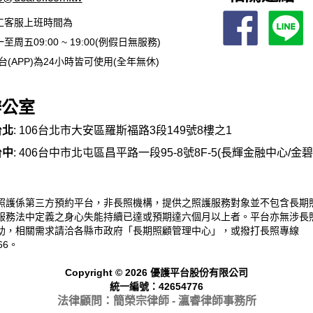
工客服上班時間為
至周五09:00 ~ 19:00(例假日無服務)
台(APP)為24小時皆可使用(全年無休)
辦公室
台北
: 106台北市大安區羅斯福路3段149號8樓之1
台中
: 406台中市北屯區昌平路一段95-8號8F-5(長輝金融中心/金
照護係第三方預約平台，非長照機構，提供之照護服務對象並不包含長期
服務法中定義之身心失能持續已達或預期達六個月以上者。平台亦無涉長
助，相關需求請洽各縣市政府「長期照顧管理中心」，或撥打長照專線
66。
Copyright © 2026 優護平台股份有限公司
統一編號：42654776
法律顧問：簡榮宗律師 - 瀛睿律
師事務所