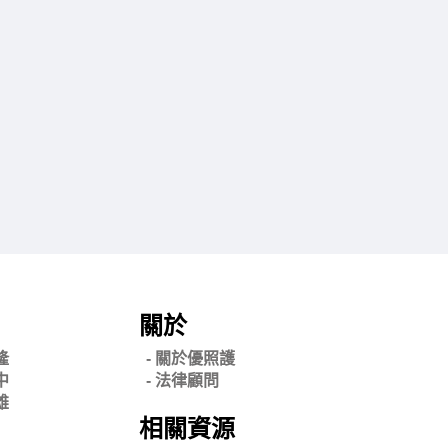
關於
隆
- 關
於優照護
中
-
法律顧問
雄
相關資源