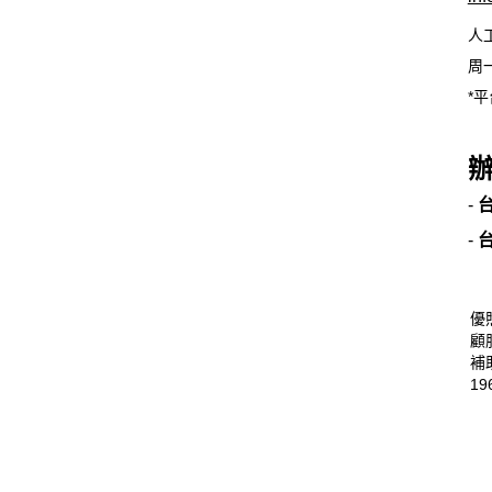
人
周一
*平
-
-
優
顧
補
19