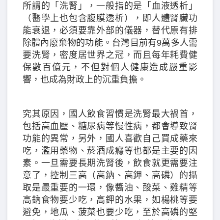
所謂的「洗腎」，一般指的是「血液透析」
（醫學上也包含腹膜透析），即人體腎臟功
能衰退，必須要靠外部的儀器，替代原有排
除體內廢棄物的功能。台灣目前有9萬多人需
要洗腎，密度居世界之冠，而且每年耗費健
保數百億元，不但對個人健康造成嚴重影
響，也成為財政上的沉重負擔。
究其原因，國人飲食習慣是洗腎最大禍首，
包括高血壓、糖尿病等慢性病，都會導致腎
功能的異常，另外，國人喜歡自己買成藥來
吃，濫用藥物、菸酒成癮等也都是主要的因
素。一旦需要長期洗腎後，飲食就更需要注
意了，控制三高（高鈉、高鉀、高磷）的攝
取是最重要的一環，像醬油、酸菜、雞精等
高鈉食物要少吃，高鉀的水果，如楊桃等要
避免，地瓜、菠菜也要少吃，至於高磷的堅