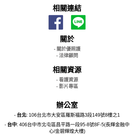
相關連結
關於
- 關
於優照護
-
法律顧問
相關資源
- 看護資源
- 影片專區
辦公室
-
台北
: 106台北市大安區羅斯福路3段149號8樓之1
-
台中
: 406台中市北屯區昌平路一段95-8號8F-5(長輝金融中
心/金碧輝煌大樓)