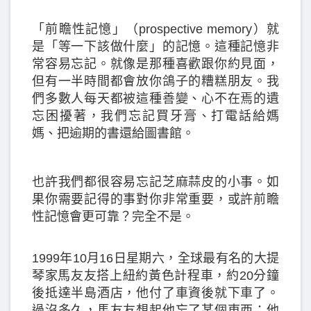
「前瞻性記憶」（prospective memory）就
是「等一下該做什麼」的記憶。這種記憶非
常容易忘記。就像是那種喜歡跟你約見面，
但有一半時間都會放你鴿子的糟糕朋友。我
們多數人每天都被這種善變、心不在焉的遺
忘困擾著，我們忘記買牙膏、打電話給媽
媽、把逾期的書還給圖書館。
也許我們都很容易忘記芝麻蒜皮的小事。如
果你需要記得的事對你非常重要，或許前瞻
性記憶會更可靠？完全不是。
1999年10月16日星期六，全球最有名的大提
琴家馬友友搭上紐約黃色計程車，約20分鐘
後抵達半島酒店，他付了車資後就下車了。
過沒多久，馬友友想起他忘了某個東西：他