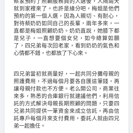
蔡家預約了照顧服務員的人選後，人隔兩天
就到家裡來了。也許是緣分吧，梅姐是他們
預約的第一個人選，因為人親切、有耐心，
對待蔡奶奶如同自己的長輩，兩年多來，一
直都是梅姐照顧奶奶。奶奶直說，她膝下都
是兒子，一直想要個女兒，如今總算如願
了，四兄弟每次回老家，看到奶奶的氣色和
心情都不錯，也都放了下心來。
四兄弟當初就商量好，一起共同分攤母親的
照護費用，不過每個月要各自匯這筆錢，再
讓母親付款也不方便。老么開公司，商業往
來多，熟悉的合庫銀行就建議他們，利用信
託的方式解決母親長期照顧的問題，只要四
兄弟共同提供一筆資金來成立信託，再由信
託專戶每個月來支付費用，委託人就由四兄
弟一起擔任。