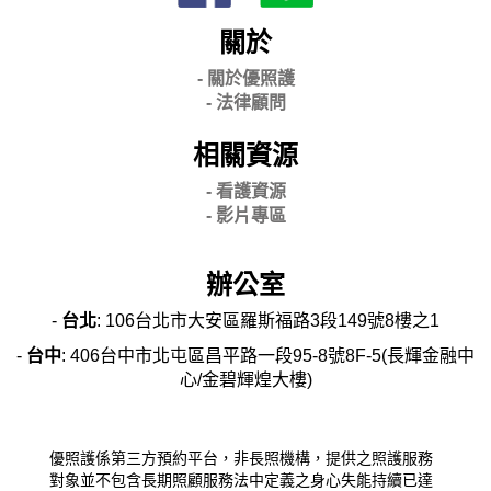
關於
- 關
於優照護
-
法律顧問
相關資源
- 看護資源
- 影片專區
辦公室
-
台北
: 106台北市大安區羅斯福路3段149號8樓之1
-
台中
: 406台中市北屯區昌平路一段95-8號8F-5(長輝金融中
心/金碧輝煌大樓)
優照護係第三方預約平台，非長照機構，提供之照護服務
對象並不包含長期照顧服務法中定義之身心失能持續已達