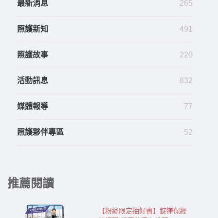
最新消息
265
照護新知
491
照護故事
220
活動訊息
832
媒體報導
77
照護夥伴專區
52
推薦閱讀
【粉絲限定抽好書】錠嵂保經