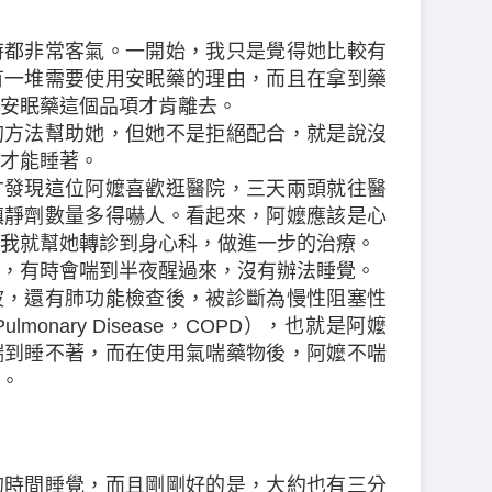
時都非常客氣。一開始，我只是覺得她比較有
有一堆需要使用安眠藥的理由，而且在拿到藥
安眠藥這個品項才肯離去。
的方法幫助她，但她不是拒絕配合，就是說沒
才能睡著。
才發現這位阿嬤喜歡逛醫院，三天兩頭就往醫
鎮靜劑數量多得嚇人。看起來，阿嬤應該是心
我就幫她轉診到身心科，做進一步的治療。
，有時會喘到半夜醒過來，沒有辦法睡覺。
波，還有肺功能檢查後，被診斷為慢性阻塞性
ve Pulmonary Disease，COPD），也就是阿嬤
喘到睡不著，而在使用氣喘藥物後，阿嬤不喘
。
的時間睡覺，而且剛剛好的是，大約也有三分