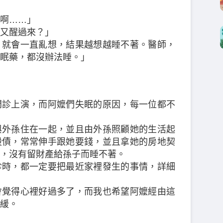
啊……」
又醒過來？」
，就會一直亂想，結果越想越睡不著。醫師，
眠藥，都沒辦法睡。」
門診上演，而阿嬤們失眠的原因，每一位都不
與外孫住在一起，並且由外孫照顧她的生活起
股債，常常伸手跟她要錢，並且拿她的房地契
，沒有留財產給孫子而睡不著。
診時，都一定要把最近家裡發生的事情，詳細
會覺得心裡好過多了，而我也希望阿嬤經由這
緩。