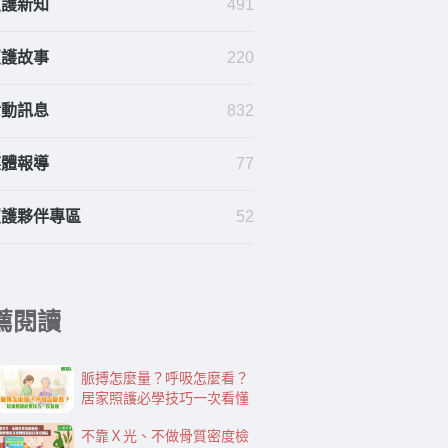
照護新知
491
照護故事
220
活動訊息
832
媒體報導
77
照護夥伴專區
52
薦閱讀
脈搏怎麼量？呼吸怎麼看？
居家照護必學技巧一次看懂
不靠Ｘ光、不做骨質密度檢