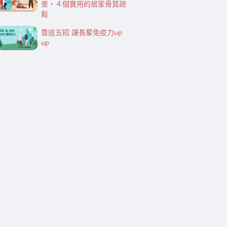
查，４個實用的居家骨質疏
鬆
靠這五招 讓長輩免疫力up
up