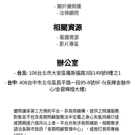
- 關
於優照護
-
法律顧問
相關資源
- 看護資源
- 影片專區
辦公室
-
台北
: 106台北市大安區羅斯福路3段149號8樓之1
-
台中
: 406台中市北屯區昌平路一段95-8號8F-5(長輝金融中
心/金碧輝煌大樓)
優照護係第三方預約平台，非長照機構，提供之照護服務
對象並不包含長期照顧服務法中定義之身心失能持續已達
或預期達六個月以上者。平台亦無涉長照補助，相關需求
請洽各縣市政府「長期照顧管理中心」，或撥打長照專線
1966。