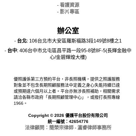
- 看護資源
- 影片專區
辦公室
-
台北
: 106台北市大安區羅斯福路3段149號8樓之1
-
台中
: 406台中市北屯區昌平路一段95-8號8F-5(長輝金融中
心/金碧輝煌大樓)
優照護係第三方預約平台，非長照機構，提供之照護服務
對象並不包含長期照顧服務法中定義之身心失能持續已達
或預期達六個月以上者。平台亦無涉長照補助，相關需求
請洽各縣市政府「長期照顧管理中心」，或撥打長照專線
1966。
Copyright © 2026 優護平台股份有限公司
統一編號：42654776
法律顧問：簡榮宗律師 - 瀛睿律
師事務所