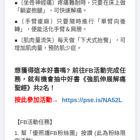
●〔坐骨神經痛〕疼痛難耐時，只要在床上做
「躺姿抱腿」，可快速解痛。
●〔手臂痠麻〕只要隨時進行「單臂向後
轉」，便能活化手臂＆肩膀。
●〔肌肉量流失〕每天做「下犬式抬臀」，可
增加肌肉量，預防肌少症。
想獲得這本好書嗎? 前往FB活動完成任
務，就有機會抽中好書《強肌伸展解痛
聖經》共2名！
按此參加活動→
https://pse.is/NA52L
【FB活動任務】
1. 幫「優照護FB粉絲團」按讚 (此為粉絲限