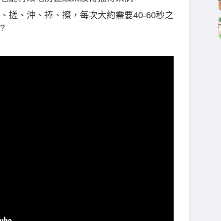
搓、沖、捧、擦，每次大約需要40-60秒之
?