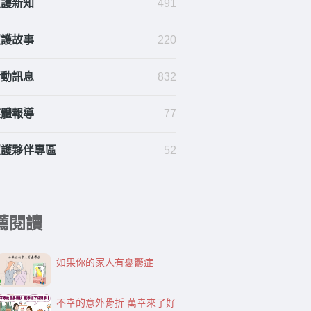
照護新知
491
照護故事
220
活動訊息
832
媒體報導
77
照護夥伴專區
52
薦閱讀
如果你的家人有憂鬱症
不幸的意外骨折 萬幸來了好