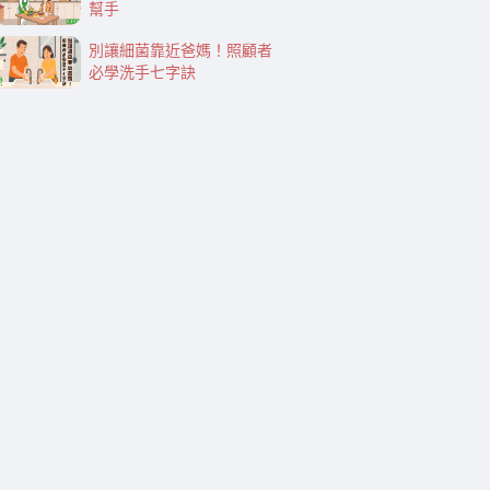
幫手
別讓細菌靠近爸媽！照顧者
必學洗手七字訣