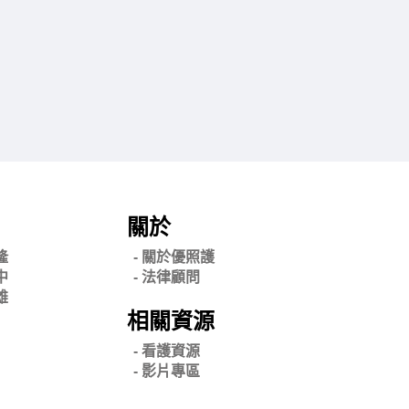
關於
隆
- 關
於優照護
中
-
法律顧問
雄
相關資源
- 看護資源
- 影片專區