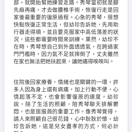
部，就開始幫她練習走路。秀琴當初就是腳
先麻再痛，才去做腰椎手術，恢復行走是回
家後最重要的復原過程。心急的秀琴，很想
快點恢復正常生活，但幼珍告訴她，先用助
行器走得順，並且要克服家中高低落差的狀
況，這些都需要時間來訓練。果然，幼珍不
在時，秀琴想自己到外面透透氣，在跨過家
門門檻時，因力氣不足就摔倒了，丈夫雖然
在家也無法把她扶起來，讓她痛得唉唉叫。
住院後回家療養，情緒也是關鍵的一環，許
多人因為身上還有病痛，加上行動不便，心
情起落不定，也會影響復原的速度。幼珍
說，除了生活的照顧，陪秀琴聊天排解鬱
悶，也是居服員的重要工作。像秀琴覺得，
請人來照顧自己很花錢，心中耿耿於懷，幼
珍告訴她，這是兒女盡孝的方式，何必計