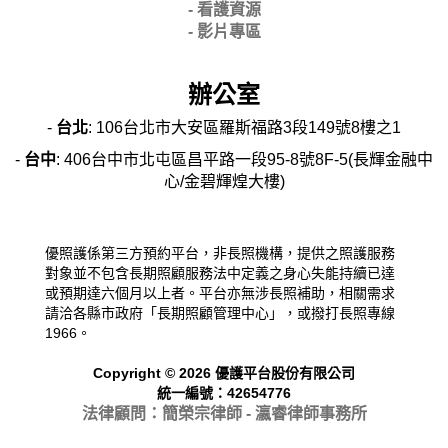
- 看護資源
- 影片專區
辦公室
-
台北
: 106台北市大安區羅斯福路3段149號8樓之1
-
台中
: 406台中市北屯區昌平路一段95-8號8F-5(長輝金融中
心/金碧輝煌大樓)
優照護係第三方預約平台，非長照機構，提供之照護服務
對象並不包含長期照顧服務法中定義之身心失能持續已達
或預期達六個月以上者。平台亦無涉長照補助，相關需求
請洽各縣市政府「長期照顧管理中心」，或撥打長照專線
1966。
Copyright © 2026 優護平台股份有限公司
統一編號：42654776
法律顧問：簡榮宗律師 - 瀛睿律
師事務所