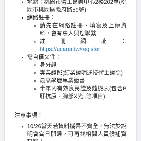
地點：桃園市勞工育樂中心2樓202室(桃
園市桃園區縣府路59號)
網路註冊：
請先在網路註冊、填寫及上傳資
料，會有專人與您聯繫
註冊網址：
https://ucarer.tw/register
需自備文件：
身分證
專業證照(結業證明或技術士證照)
最高學歷畢業證書
半年內有效良民證及體檢表(包含B
肝抗原、胸部X光..等項目)
--
注意事項：
10/26當天若資料攜帶不齊全，無法於說
明會當日開通，可再找相關人員候補資