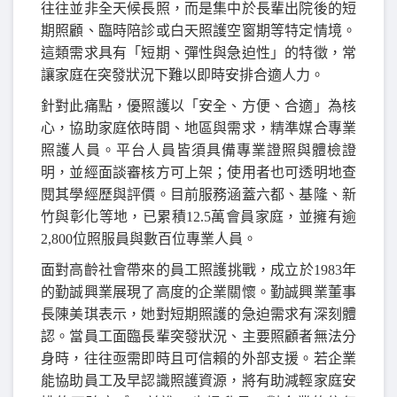
往往並非全天候長照，而是集中於長輩出院後的短
期照顧、臨時陪診或白天照護空窗期等特定情境。
這類需求具有「短期、彈性與急迫性」的特徵，常
讓家庭在突發狀況下難以即時安排合適人力。
針對此痛點，優照護以「安全、方便、合適」為核
心，協助家庭依時間、地區與需求，精準媒合專業
照護人員。平台人員皆須具備專業證照與體檢證
明，並經面談審核方可上架；使用者也可透明地查
閱其學經歷與評價。目前服務涵蓋六都、基隆、新
竹與彰化等地，已累積
12.5
萬會員家庭，並擁有逾
2,800
位照服員與數百位專業人員。
面對高齡社會帶來的員工照護挑戰，成立於
1983
年
的勤誠興業展現了高度的企業關懷。勤誠興業董事
長陳美琪表示，她對短期照護的急迫需求有深刻體
認。當員工面臨長輩突發狀況、主要照顧者無法分
身時，往往亟需即時且可信賴的外部支援。若企業
能協助員工及早認識照護資源，將有助減輕家庭安