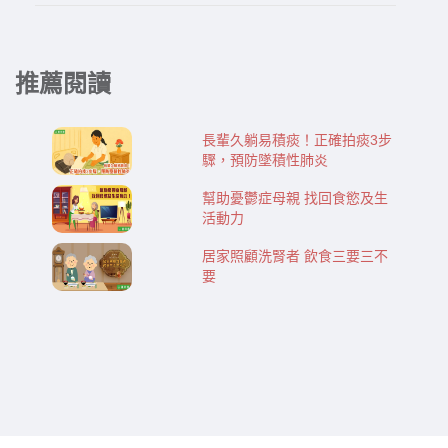
推薦閱讀
長輩久躺易積痰！正確拍痰3步
驟，預防墜積性肺炎
幫助憂鬱症母親 找回食慾及生
活動力
居家照顧洗腎者 飲食三要三不
要