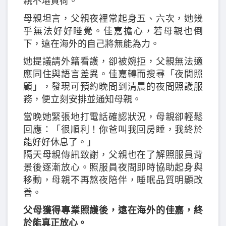
親不堪負荷。
母親坦言，父親夜裡常起身五、六次，她幾
乎無法好好睡覺。佳嘉擔心，若母親也倒
下，遠在海外的自己將無能為力。
她提議請外籍看護，卻被婉拒，父親無法適
應同住與語言差異。佳嘉轉而搜尋「夜間照
顧」，發現可預約晚間到清晨的夜間照護服
務，便立刻安排並通知母親。
當晚她緊張地打電話確認狀況，母親卻輕鬆
回應：「很順利！你爸叫我回房睡，我終於
能好好休息了。」
隔天母親傳訊致謝，父親也在了解照服員背
景後逐漸放心。照服員夜間即時協助起身與
移動，母親不再熬夜陪伴，睡眠品質明顯改
善。
父母獲得專業照護後，遠在海外的佳嘉，終
於能真正放心。