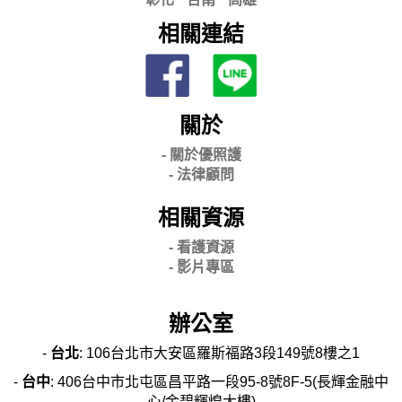
相關連結
關於
- 關
於優照護
-
法律顧問
相關資源
- 看護資源
- 影片專區
辦公室
-
台北
: 106台北市大安區羅斯福路3段149號8樓之1
-
台中
: 406台中市北屯區昌平路一段95-8號8F-5(長輝金融中
心/金碧輝煌大樓)