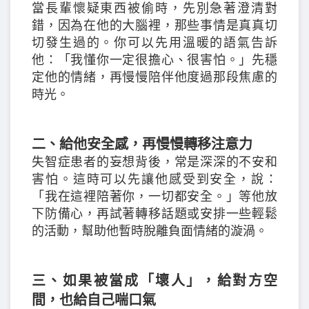
當長輩懷疑東西被偷時，先別急著澄清對
錯，因為在他的大腦裡，那些事情是真真切
切發生過的。你可以先用溫暖的語氣告訴
他：「我懂你一定很擔心、很害怕。」先穩
定他的情緒，再慢慢陪伴他度過那段焦慮的
時光。
二、給他安全感，再慢慢轉移注意力
失智症患者的妄想背後，常是深深的不安和
害怕。這時可以先讓他感受到安全，說：
「我在這裡陪著你，一切都安全。」等他放
下防備心，再試著轉移話題或安排一些輕鬆
的活動，幫助他暫時脫離負面情緒的漩渦。
三、如果被當成「壞人」，給對方空
間，也給自己喘口氣