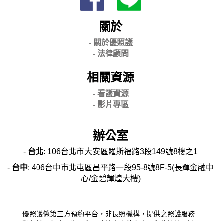
關於
- 關
於優照護
-
法律顧問
相關資源
- 看護資源
- 影片專區
辦公室
-
台北
: 106台北市大安區羅斯福路3段149號8樓之1
-
台中
: 406台中市北屯區昌平路一段95-8號8F-5(長輝金融中
心/金碧輝煌大樓)
優照護係第三方預約平台，非長照機構，提供之照護服務