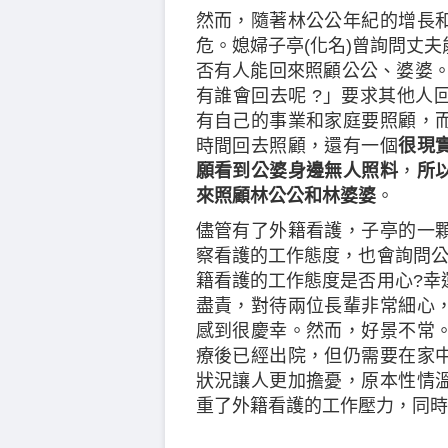
然而，隨著林公公年紀的增長
危。媳婦子亭(化名)曾詢問丈
否有人能回來照顧公公、婆婆。
有誰會回去呢 ?」要求其他人
有自己的事業和家庭要照顧，
時間回去照顧，還有一個
很現
願看到公婆身邊無人照料
，
所
來照顧林公公和林婆婆
。
儘管有了外籍看護，子亭的一
察看護的工作態度，也會詢問公
籍看護的工作態度是否用心?幸
盡責，對待兩位長輩非常細心
感到很慶幸。然而，好景不常
療後已經出院，但仍需要在家
狀況讓人更加擔憂，原本性情
重了外籍看護的工作壓力，同時