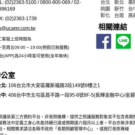
L: (02)2363-5100 / 0800-800-069 / 02-
台北
新北
基
996169
桃園
新竹
台
彰化
台南
高
X: (02)2363-
1738
相關連結
fo@ucarer.com.tw
工客服上班時間為
至周五09:00 ~ 19:00(例假日無服務)
台(APP)為24小時皆可使用(全年無休)
辦公室
台北
: 106台北市大安區羅斯福路3段149號8樓之1
台中
: 406台中市北屯區昌平路一段95-8號8F-5(長輝金融中心/金
照護係第三方預約平台，非長照機構，提供之照護服務對象並不包含長期
服務法中定義之身心失能持續已達或預期達六個月以上者。平台亦無涉長
助，相關需求請洽各縣市政府「長期照顧管理中心」，或撥打長照專線
66。