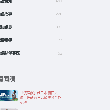
照護新知
491
照護故事
220
活動訊息
832
媒體報導
77
照護夥伴專區
52
薦閱讀
「優照護」赴日本關西交
流 推動台日高齡照護合作
契機