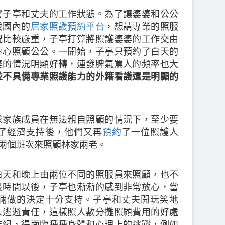
響子亭和丈夫的工作狀態。為了讓婆婆和公公
找國內的
居家照護預約平台
，想請專業的照服
況比較嚴重，子亭打算將照護婆婆的工作交由
專心照顧公公。一開始，子亭只預約了白天的
婆的情況明顯好轉，連發脾氣罵人的頻率也大
並不具備專業照護能力的外籍看護還是明顯的
求家族成員在無法親自照顧的情況下，至少要
了經濟支持後，他們又再
預約
了一位照護人
 點兩個班次來照顧林家兩老。
白天和晚上由兩位不同的照服員來照顧，也不
段時間以後，子亭也漸漸的感到非常放心，當
倆做的決定十分支持。子亭和丈夫開玩笑地
人逃避責任，這樣照人數分攤照顧費用的好處
年紀，得面臨種種身體和心理上的挑戰，例如