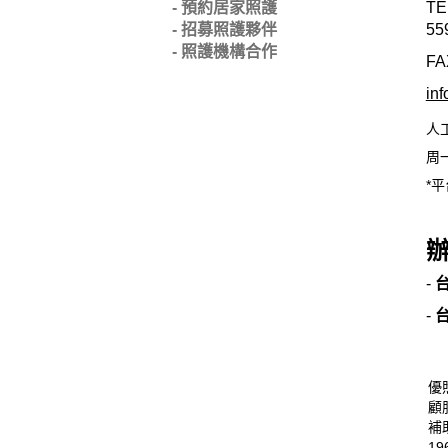
- 預約居家照護
TE
- 招募照護夥伴
55
- 照護機構合作
FA
in
人
周一
*平
-
-
優
顧
補
19