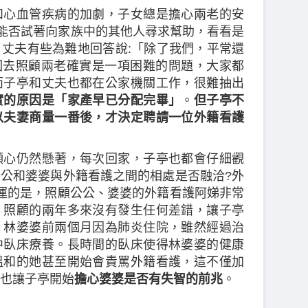
和心血管疾病的加劇，子女總是擔心兩老的安
夫能否試著向家族中的其他人尋求幫助，看看是
丈夫有些為難地回答說:「除了我們，平常還
回去照顧兩老確實是一項困難的問題，大家都
而子亭和丈夫也都在公家機關工作，很難抽出
實的原因是「家產早已分配完畢」
。
但子亭不
以夫妻商量一番後，才決定聘請一位外籍看護
顆心仍然懸著，每次回家，子亭也都會仔細觀
公和婆婆與外籍看護之間的相處是否融洽?外
運的是，照顧公公、婆婆的外籍看護阿娣非常
，照顧的兩年多來沒有發生任何差錯，讓子亭
。林婆婆前兩個月因為肺炎住院，雖然經過治
中臥床療養。長時間的臥床使得林婆婆的健康
溫和的她甚至開始會責罵外籍看護，這不僅加
也讓子亭開始
擔心婆婆是否有失智的前兆
。