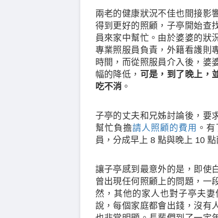
兩老的健康狀況不佳也間接影
得到更好的照顧，子亭開始查
員來家中幫忙。由於婆婆的狀
專業照服員負責，外籍看護則
時間，而從照服員介入後，婆
幅的降低，
可是，到了晚上，
吃不消
。
子亭的丈夫和兄姊討論後，要
幫忙負擔
請人照顧的費用
。有
員，分成早上 8 點與晚上 10
讓子亭感到最意外的是，即使
曾出現任何照顧上的問題，一
然，其他的家人也對子亭夫妻
說，每個家庭都會出錢，沒有
也非常明顯。長輩們到了一定