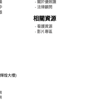
隆
- 關
於優照護
中
-
法律顧問
雄
相關資源
- 看護資源
- 影片專區
碧輝煌大樓)
照
照