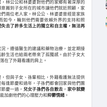
居，林公公和林婆婆對他們的家鄉有著深厚的
願意搬到子女所在的城市讓他們就近照顧，家
他們兩位老人家。林公公、林婆婆曾經是家族
而如今，輪到他們需要依賴外界的支持和照
們失去了許多生活上的獨立和自主權，無法再
狀況，遵循醫生的建議和藥物治療，並定期接
高齡生活也給兩老帶來了孤獨感。由於子女大
落在了外籍看護的肩上。
婆，但與子女、孫輩相比，外籍看護無法提供
是每逢節慶和過年，子孫們都會回家與他們團
可節慶一過，
兒女子孫們各自散去
，
家中就變
能加劇他們的心理壓力和
抑鬱情緒
。