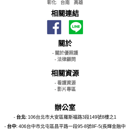
彰化
台南
高雄
相關連結
關於
- 關
於優照護
-
法律顧問
相關資源
- 看護資源
- 影片專區
辦公室
-
台北
: 106台北市大安區羅斯福路3段149號8樓之1
-
台中
: 406台中市北屯區昌平路一段95-8號8F-5(長輝金融中