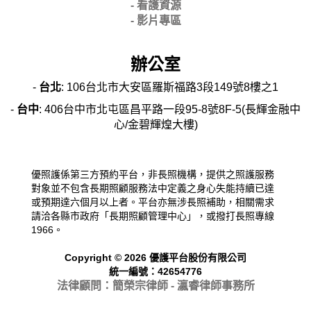
- 看護資源
- 影片專區
辦公室
-
台北
: 106台北市大安區羅斯福路3段149號8樓之1
-
台中
: 406台中市北屯區昌平路一段95-8號8F-5(長輝金融中
心/金碧輝煌大樓)
優照護係第三方預約平台，非長照機構，提供之照護服務
對象並不包含長期照顧服務法中定義之身心失能持續已達
或預期達六個月以上者。平台亦無涉長照補助，相關需求
請洽各縣市政府「長期照顧管理中心」，或撥打長照專線
1966。
Copyright © 2026 優護平台股份有限公司
統一編號：42654776
法律顧問：簡榮宗律師 - 瀛睿律
師事務所