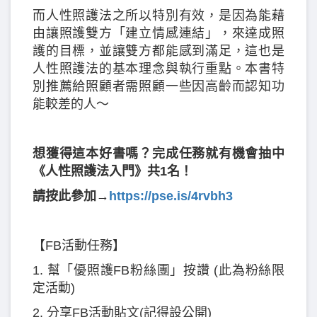
而人性照護法之所以特別有效，是因為能藉
由讓照護雙方「建立情感連結」，來達成照
護的目標，並讓雙方都能感到滿足，這也是
人性照護法的基本理念與執行重點。本書特
別推薦給照顧者需照顧一些因高齡而認知功
能較差的人～
想獲得這本好書嗎？完成任務就有機會抽中
《人性照護法入門》共1名！
請按此參加→
https://pse.is/4rvbh3
【FB活動任務】
1. 幫「優照護FB粉絲團」按讚 (此為粉絲限
定活動)
2. 分享FB活動貼文(記得設公開)