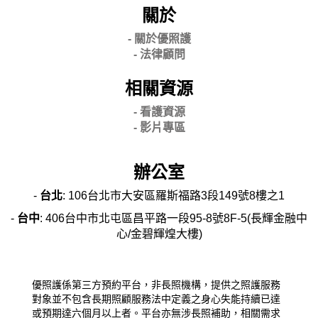
關於
- 關
於優照護
-
法律顧問
相關資源
- 看護資源
- 影片專區
辦公室
-
台北
: 106台北市大安區羅斯福路3段149號8樓之1
-
台中
: 406台中市北屯區昌平路一段95-8號8F-5(長輝金融中
心/金碧輝煌大樓)
優照護係第三方預約平台，非長照機構，提供之照護服務
對象並不包含長期照顧服務法中定義之身心失能持續已達
或預期達六個月以上者。平台亦無涉長照補助，相關需求