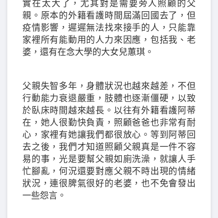
實在太大了，尤其對是需要旁人照顧的父
親。原本的外籍看護時間屆滿回國去了，但
疫情影響，遲遲無法找來接手的人，只能靠
家裡所有能動用的人力來因應，包括我、老
婆，還有在念大學的大女兒蕙琪。
父親失智多年，身體狀況也越來越差，不但
行動能力衰退嚴重，肢體也逐漸僵硬，以致
於臥床時間越來越長。以往有外籍看護阿蒂
在，她人很勤快負責，照顧爸爸也非常有耐
心，家裡有她讓我們都很放心。等到阿蒂回
去之後，我們才知道照顧父親真是一件不容
易的事，光是要幫父親如廁洗澡，就讓人手
忙腳亂，何況還要對應父親不時出現的情緒
狀況，連很脾氣很好的老婆，也不免會發出
一些怨言。