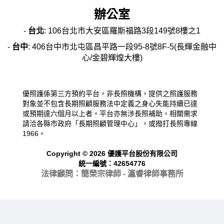
辦公室
-
台北
: 106台北市大安區羅斯福路3段149號8樓之1
-
台中
: 406台中市北屯區昌平路一段95-8號8F-5(長輝金融中
心/金碧輝煌大樓)
優照護係第三方預約平台，非長照機構，提供之照護服務
對象並不包含長期照顧服務法中定義之身心失能持續已達
或預期達六個月以上者。平台亦無涉長照補助，相關需求
請洽各縣市政府「長期照顧管理中心」，或撥打長照專線
1966。
Copyright © 2026 優護平台股份有限公司
統一編號：42654776
法律顧問：簡榮宗律師 - 瀛睿律
師事務所