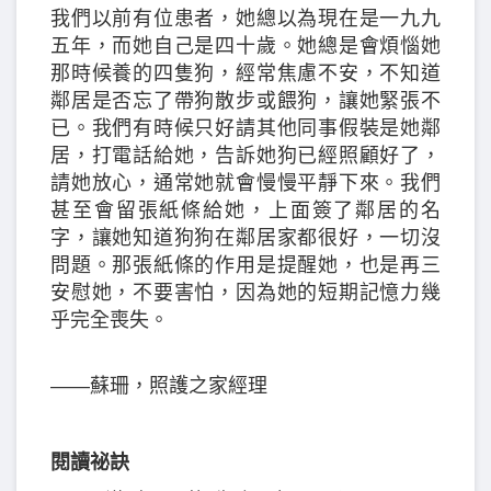
我們以前有位患者，她總以為現在是一九九
五年，而她自己是四十歲。她總是會煩惱她
那時候養的四隻狗，經常焦慮不安，不知道
鄰居是否忘了帶狗散步或餵狗，讓她緊張不
已。我們有時候只好請其他同事假裝是她鄰
居，打電話給她，告訴她狗已經照顧好了，
請她放心，通常她就會慢慢平靜下來。我們
甚至會留張紙條給她，上面簽了鄰居的名
字，讓她知道狗狗在鄰居家都很好，一切沒
問題。那張紙條的作用是提醒她，也是再三
安慰她，不要害怕，因為她的短期記憶力幾
乎完全喪失。
——蘇珊，照護之家經理
閱讀祕訣