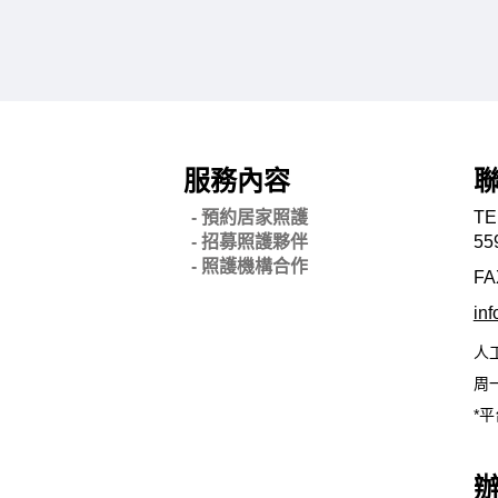
服務內容
- 預約居家照護
TE
- 招募照護夥伴
55
- 照護機構合作
FA
in
人
周一
*平