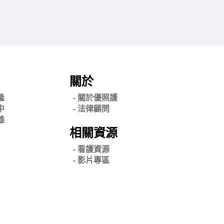
關於
隆
- 關
於優照護
中
-
法律顧問
雄
相關資源
- 看護資源
- 影片專區