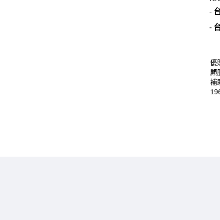
-
-
優
顧
補
19