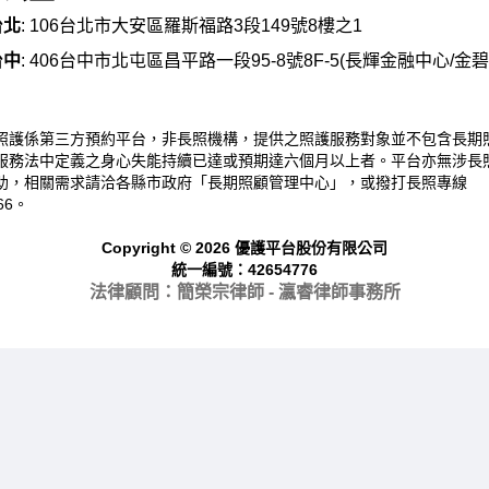
台北
: 106台北市大安區羅斯福路3段149號8樓之1
台中
: 406台中市北屯區昌平路一段95-8號8F-5(長輝金融中心/金
照護係第三方預約平台，非長照機構，提供之照護服務對象並不包含長期
服務法中定義之身心失能持續已達或預期達六個月以上者。平台亦無涉長
助，相關需求請洽各縣市政府「長期照顧管理中心」，或撥打長照專線
66。
Copyright © 2026 優護平台股份有限公司
統一編號：42654776
法律顧問：簡榮宗律師 - 瀛睿律
師事務所