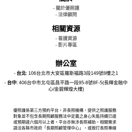
- 關
於優照護
-
法律顧問
相關資源
- 看護資源
- 影片專區
辦公室
-
台北
: 106台北市大安區羅斯福路3段149號8樓之1
-
台中
: 406台中市北屯區昌平路一段95-8號8F-5(長輝金融中
心/金碧輝煌大樓)
優照護係第三方預約平台，非長照機構，提供之照護服務
對象並不包含長期照顧服務法中定義之身心失能持續已達
或預期達六個月以上者。平台亦無涉長照補助，相關需求
請洽各縣市政府「長期照顧管理中心」，或撥打長照專線