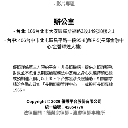
- 影片專區
辦公室
-
台北
: 106台北市大安區羅斯福路3段149號8樓之1
-
台中
: 406台中市北屯區昌平路一段95-8號8F-5(長輝金融中
心/金碧輝煌大樓)
優照護係第三方預約平台，非長照機構，提供之照護服務
對象並不包含長期照顧服務法中定義之身心失能持續已達
或預期達六個月以上者。平台亦無涉長照補助，相關需求
請洽各縣市政府「長期照顧管理中心」，或撥打長照專線
1966。
Copyright © 2026 優護平台股份有限公司
統一編號：42654776
法律顧問：簡榮宗律師 - 瀛睿律
師事務所