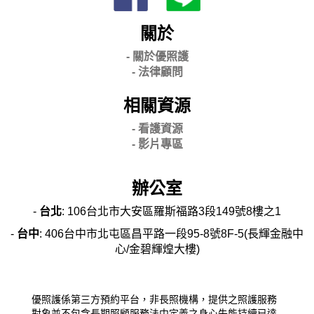
關於
- 關
於優照護
-
法律顧問
相關資源
- 看護資源
- 影片專區
辦公室
-
台北
: 106台北市大安區羅斯福路3段149號8樓之1
-
台中
: 406台中市北屯區昌平路一段95-8號8F-5(長輝金融中
心/金碧輝煌大樓)
優照護係第三方預約平台，非長照機構，提供之照護服務
對象並不包含長期照顧服務法中定義之身心失能持續已達