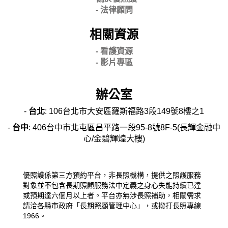
-
法律顧問
相關資源
- 看護資源
- 影片專區
辦公室
-
台北
: 106台北市大安區羅斯福路3段149號8樓之1
-
台中
: 406台中市北屯區昌平路一段95-8號8F-5(長輝金融中
心/金碧輝煌大樓)
優照護係第三方預約平台，非長照機構，提供之照護服務
對象並不包含長期照顧服務法中定義之身心失能持續已達
或預期達六個月以上者。平台亦無涉長照補助，相關需求
請洽各縣市政府「長期照顧管理中心」，或撥打長照專線
1966。