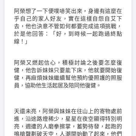
阿榮想了一下便噗哧笑出來，身邊有這麼在
乎自己的家人好友，實在這樣自怨自艾下
去，他也決意不管如何都要完成這項挑戰，
於是他回答：「好，到時候一起跑過終點
線！」
阿榮又燃起信心，積極討論之後要怎麼復
健，他告訴妹妹只要能下床，他就要開始復
健，再麻煩妹妹繼續幫他預約優照護的照服
員，協助他生活起居及陪同他復健。
天還未亮，阿榮與妹妹在往山上的寄物處前
進，沿途路燈稀少，星星在夜空顯得特別明
亮，週遭的人磨拳擦掌，蓄勢待發，起跑的
鳴槍聲劃破天空，人潮開始動了起來，他們