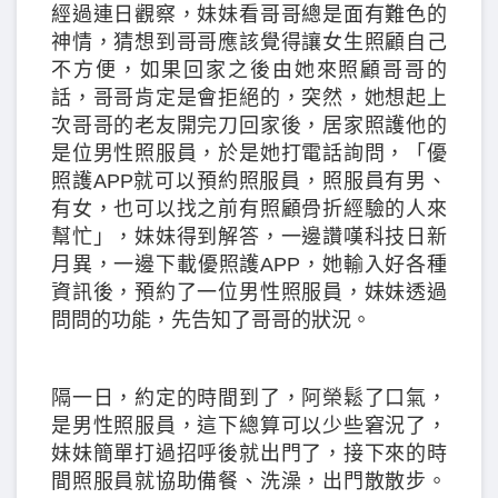
經過連日觀察，妹妹看哥哥總是面有難色的
神情，猜想到哥哥應該覺得讓女生照顧自己
不方便，如果回家之後由她來照顧哥哥的
話，哥哥肯定是會拒絕的，突然，她想起上
次哥哥的老友開完刀回家後，居家照護他的
是位男性照服員，於是她打電話詢問，「優
照護APP就可以預約照服員，照服員有男、
有女，也可以找之前有照顧骨折經驗的人來
幫忙」，妹妹得到解答，一邊讚嘆科技日新
月異，一邊下載優照護APP，她輸入好各種
資訊後，預約了一位男性照服員，妹妹透過
問問的功能，先告知了哥哥的狀況。
隔一日，約定的時間到了，阿榮鬆了口氣，
是男性照服員，這下總算可以少些窘況了，
妹妹簡單打過招呼後就出門了，接下來的時
間照服員就協助備餐、洗澡，出門散散步。