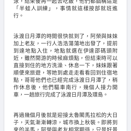
泳，結束後再一起去吃飯，他們都戲稱這是
「半蛙人訓練」，事情就這樣按部就班進
行。
泳渡日月潭的時間很快就到了，阿榮與妹妹
加上老友，一行人浩浩蕩蕩地出發了，提前
到達地點入住，地點就選在伊達邵碼頭附
近，雖然開游的時候麻煩點，但結束時可以
直接到住的地方洗澡、休息一下，妹妹跟著
順便來旅遊，等她到處走走看看回到住宿地
點，哥哥他們也已經完成泳渡日月潭了，稍
作休息後，他們驅車南行，幾個人接力開
車，一趟旅行完成了泳渡日月潭及環島。
再過幾個月後就是迎接太魯閣馬拉松的大日
子，天氣漸漸轉涼，城市換上秋裝。即將到
來的半馬，阿榮與老友相當期待，只是好景