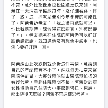
不常，意外比想像馬拉松開跑更快來到，阿
榮在一天清晨準備練跑時，沒仔細看路，摔
了一跤，這一摔就是告別今年參賽的可能性
了，阿榮告訴老友：「我之後再跑就可以，
你比我還期待、練習得這麼認真，別被影響
了。」，老友聽著在住院的阿榮仍可以好好
跟他講電話，就知道他沒有想像中嚴重，也
決心要好好跑一回。
阿榮經由此次跌倒就骨折這件事情，意識到
自己的年紀確實不小了，妹妹每天抽空來醫
院陪伴哥哥，大部分時候就由醫院幫忙找的
看護代勞，幸虧住院時間不長，阿榮對於讓
女性協助自己住院大小事感到彆扭、尷尬，
那出院後怎麼辦？阿榮不禁這樣思考著。