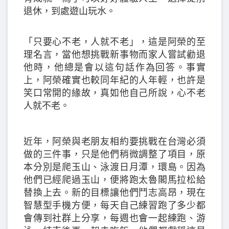
退休，到處遊山玩水。
「只要心不老，人就不老」，這是阿榮的至
理名言，當他想挑戰新事物而家人嘗試勸退
他時，他總是會以這句話作為回答。事實
上，阿榮確實也較同年紀的人年輕，也許是
笑口常開的緣故，真如他自己所說，心不老
人就不老。
近年，阿榮與老朋友相約要挑戰在台灣必須
做的三件事，只是他們稍微調整了項目，原
本分別是爬玉山、泳渡日月潭，環島。因為
他們已經爬過玉山，便將跑太魯閣馬拉松給
替換上去。新的目標讓他們鬥志高昂，現在
智慧型手機方便，每天自己練習跑了多少都
會傳到社群上分享，每週也會一起練跑、游