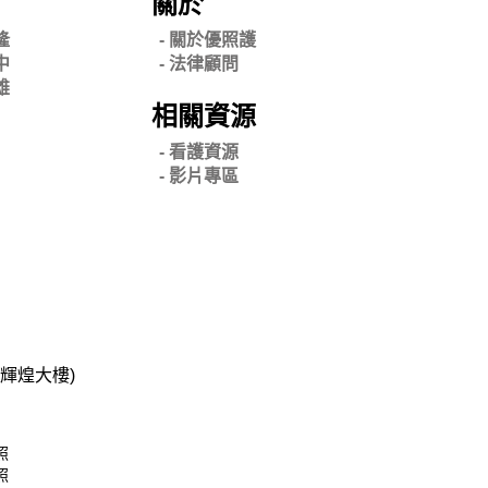
關於
隆
- 關
於優照護
中
-
法律顧問
雄
相關資源
- 看護資源
- 影片專區
碧輝煌大樓)
照
照