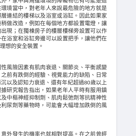
此外，家中與周遭環境的障礙物也有可能是造
住環境當中，對老年人來說最危險的地方就是
樓層連結的樓梯以及浴室或浴缸。因此如果家
境稍做改造，例如在每個地方都設置電燈，讓
的出現；在獨棟房子的樓層樓梯旁設置可以作
外在浴室和浴缸旁邊可以設置把手，讓他們在
理想的安全裝置。
同性風險因素有肌肉衰退、關節炎、平衡感變
、之前有跌倒的經驗、視覺能力的缺陷、日常
沉以及認知力衰退、還有年紀超過80歲以上
根據研究報告指出，如果老年人平時有服用鎮
以及中樞神經抑制劑、肌肉鬆弛劑等抗精神性
及利尿劑等藥物時，可能會大幅增加跌倒的風
，意外發生的機率也就相對提高。在之前曾經