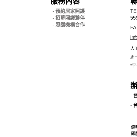
服務內容
- 預約居家照護
TE
- 招募照護夥伴
55
- 照護機構合作
FA
in
人
周一
*平
-
-
優
顧