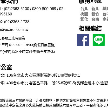
聯繫我們
服務地區
L: (02)2363-5100 / 0800-800-069 / 02-
台北
新北
基
996169
桃園
新竹
台
彰化
台南
高
X: (02)2363-
1738
相關連結
fo@ucarer.com.tw
工客服上班時間為
至周五09:00 ~ 19:00(例假日無服務)
台(APP)為24小時皆可使用(全年無休)
辦公室
台北
: 106台北市大安區羅斯福路3段149號8樓之1
台中
: 406台中市北屯區昌平路一段95-8號8F-5(長輝金融中心/金
照護係第三方預約平台，非長照機構，提供之照護服務對象並不包含長期
服務法中定義之身心失能持續已達或預期達六個月以上者。平台亦無涉長