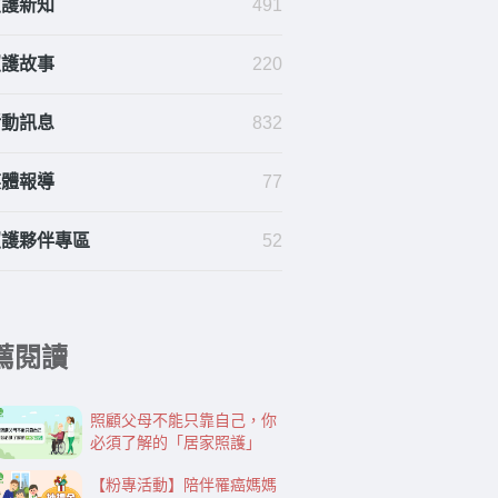
照護新知
491
照護故事
220
活動訊息
832
媒體報導
77
照護夥伴專區
52
薦閱讀
照顧父母不能只靠自己，你
必須了解的「居家照護」
【粉專活動】陪伴罹癌媽媽