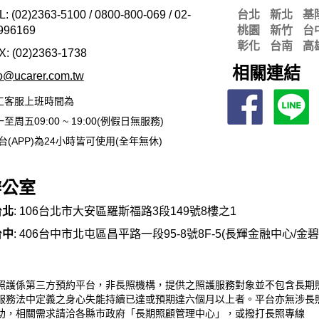
L: (02)2363-5100 / 0800-800-069 / 02-
台北
新北
基
996169
桃園
新竹
台
彰化
台南
高
X: (02)2363-
1738
相關連結
fo@ucarer.com.tw
工客服上班時間為
至周五09:00 ~ 19:00(例假日無服務)
台(APP)為24小時皆可使用(全年無休)
辦公室
台北
: 106台北市大安區羅斯福路3段149號8樓之1
台中
: 406台中市北屯區昌平路一段95-8號8F-5(長輝金融中心/金
照護係第三方預約平台，非長照機構，提供之照護服務對象並不包含長期
服務法中定義之身心失能持續已達或預期達六個月以上者。平台亦無涉長
助，相關需求請洽各縣市政府「長期照顧管理中心」，或撥打長照專線