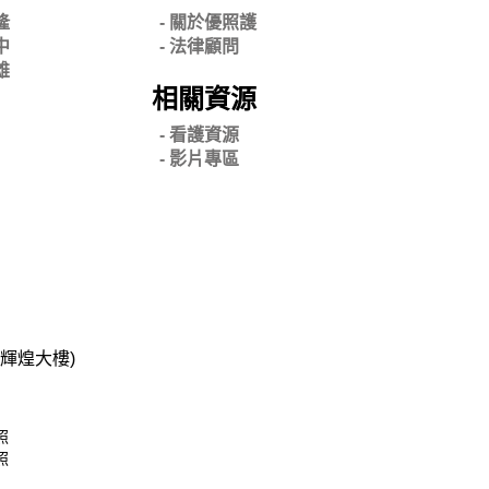
隆
- 關
於優照護
中
-
法律顧問
雄
相關資源
- 看護資源
- 影片專區
碧輝煌大樓)
照
照