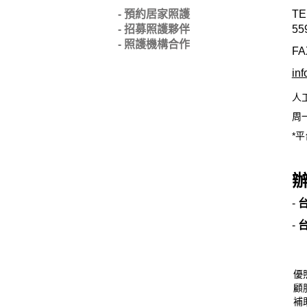
- 預約居家照護
TE
- 招募照護夥伴
55
- 照護機構合作
FA
in
人
周一
*平
-
-
優
顧
補