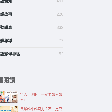
照護新知
491
照護故事
220
活動訊息
832
媒體報導
77
照護夥伴專區
52
薦閱讀
害人不淺的「一定要如何如
何」
長輩越來越沒力？不一定只