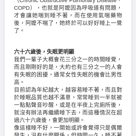
（Chronic Obstructive Pulmonary Disease，
COPD），也就是阿嬤因為呼吸道有問題，
才會讓她喘到睡不著，而在使用氣喘藥物
後，阿嬤不喘了，她終於可以好好睡上一覺
了。
六十六歲後，失眠更明顯
我們一輩子大概會花三分之一的時間睡覺，
而且剛剛好的是，大約也有三分之一的人會
有失眠的困擾，通常女性失眠的機會比男性
高。
目前認為年紀越大，越容易睡不著，而且對
於睡眠品質也越不滿意，常常睡到一半就被
一點點聲音吵醒，或是在半夜上完廁所後，
就沒有辦法再繼續睡下去，而這種情況在超
過六十六歲後，會更加明顯。
像這樣睡不好，一開始或許會覺得只是偶爾
發生，沒有什麼關係，但時間一久，睡不著