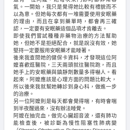
氣。一開始，我只是覺得她比較有禮貌而不
以為意。但她每次都有一堆需要使用安眠藥
的理由，而且在拿到藥單時，都會再三確
認，一定要有安眠藥這個品項才肯離去。
即使我們嘗試種種非藥物治療的方法幫助
她，但她不是拒絕配合，就是說沒有效，她
堅持一定要服用安眠藥才能睡著。
後來我查閱她的健保卡資料，才發現這位阿
嬤喜歡逛醫院，三天兩頭就往醫院跑，而且
她手上的安眠藥與鎮靜劑數量多得嚇人。看
起來，阿嬤應該是心理方面的問題比較大，
所以後來我就幫她轉診到身心科，做進一步
的治療。
另一位阿嬤則是每天都會覺得喘，有時會喘
到半夜醒過來，沒有辦法睡覺。
阿嬤在抽完血，做完心臟超音波，還有肺功
能檢查後，被診斷為慢性阻塞性肺病變