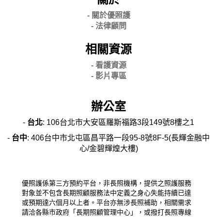
- 關
於優照護
-
法律顧問
相關資源
- 看護資源
- 影片專區
辦公室
-
台北
: 106台北市大安區羅斯福路3段149號8樓之1
-
台中
: 406台中市北屯區昌平路一段95-8號8F-5(長輝金融中
心/金碧輝煌大樓)
優照護係第三方預約平台，非長照機構，提供之照護服務
對象並不包含長期照顧服務法中定義之身心失能持續已達
或預期達六個月以上者。平台亦無涉長照補助，相關需求
請洽各縣市政府「長期照顧管理中心」，或撥打長照專線